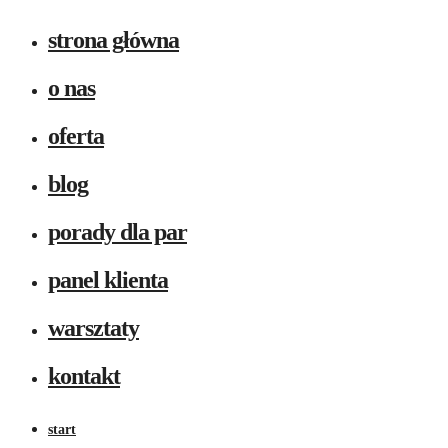
strona główna
o nas
oferta
blog
porady dla par
panel klienta
warsztaty
kontakt
start