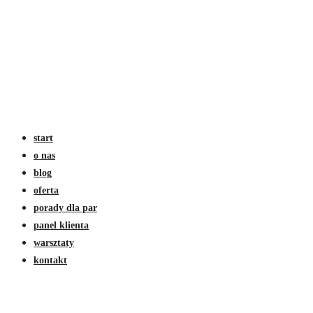
start
o nas
blog
oferta
porady dla par
panel klienta
warsztaty
kontakt