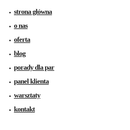
strona główna
o nas
oferta
blog
porady dla par
panel klienta
warsztaty
kontakt