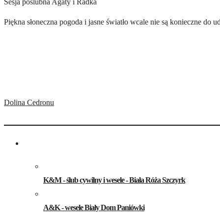
Sesja poślubna Agaty i Radka
Piękna słoneczna pogoda i jasne światło wcale nie są konieczne do ud
Dolina Cedronu
K&M - ślub cywilny i wesele - Biała Róża Szczyrk
A&K - wesele Biały Dom Paniówki