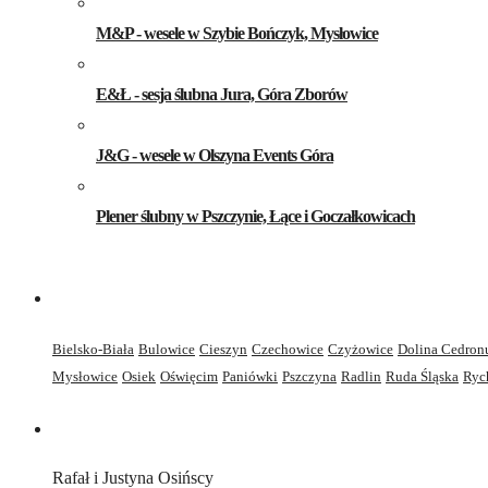
M&P - wesele w Szybie Bończyk, Mysłowice
E&Ł - sesja ślubna Jura, Góra Zborów
J&G - wesele w Olszyna Events Góra
Plener ślubny w Pszczynie, Łące i Goczałkowicach
Bielsko-Biała
Bulowice
Cieszyn
Czechowice
Czyżowice
Dolina Cedron
Mysłowice
Osiek
Oświęcim
Paniówki
Pszczyna
Radlin
Ruda Śląska
Ryc
Rafał i Justyna Osińscy