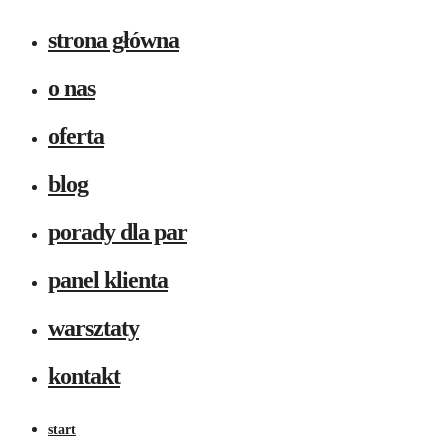
strona główna
o nas
oferta
blog
porady dla par
panel klienta
warsztaty
kontakt
start