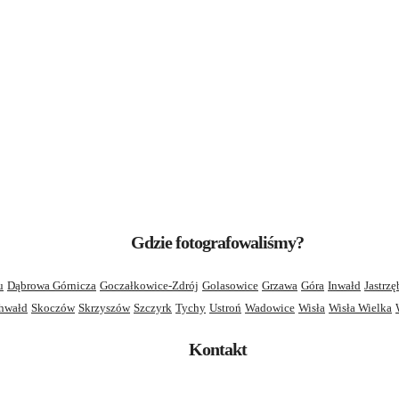
Gdzie fotografowaliśmy?
u
Dąbrowa Górnicza
Goczałkowice-Zdrój
Golasowice
Grzawa
Góra
Inwałd
Jastrzę
hwałd
Skoczów
Skrzyszów
Szczyrk
Tychy
Ustroń
Wadowice
Wisła
Wisła Wielka
Kontakt