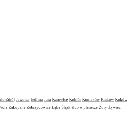
bie-Zdrój
Jaworze
Jedlina
Jura
Katowice
Kobiór
Koniaków
Kraków
Kuków
Wola
Zakopane
Zebrzydowice
Łąka
Śląsk
ślub w plenerze
Żory
Żywiec