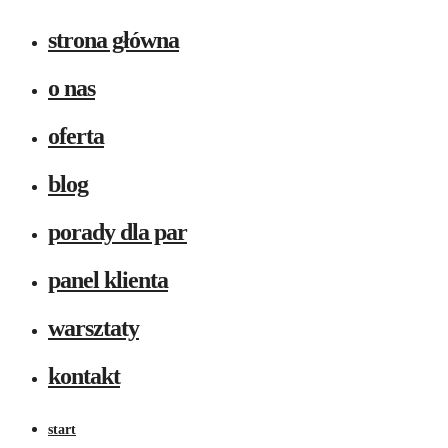
strona główna
o nas
oferta
blog
porady dla par
panel klienta
warsztaty
kontakt
start