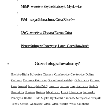
M&P - wesele w Szybie Bończyk, Mysłowice
E&Ł - sesja ślubna Jura, Góra Zborów
J&G - wesele w Olszyna Events Góra
Plener ślubny w Pszczynie, Łące i Goczałkowicach
Gdzie fotografowaliśmy?
Bielsko-Biała
Bulowice
Cieszyn
Czechowice
Czyżowice
Dolina
Cedronu
Dąbrowa Górnicza
Goczałkowice-Zdrój
Golasowice
Grzawa
Góra
Inwałd
Jastrzębie-Zdrój
Jaworze
Jedlina
Jura
Katowice
Kobiór
Koniaków
Kraków
Kuków
Mysłowice
Osiek
Oświęcim
Paniówki
Pszczyna
Radlin
Ruda Śląska
Rychwałd
Skoczów
Skrzyszów
Szczyrk
Tychy
Ustroń
Wadowice
Wisła
Wisła Wielka
Wola
Zakopane