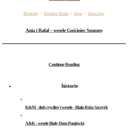
Beskidy
/
Bielsko Biała
/
blog
/
Skoczów
Ania i Rafał – wesele Gościniec Szumny
Continue Reading
historie
K&M - ślub cywilny i wesele - Biała Róża Szczyrk
A&K - wesele Biały Dom Paniówki