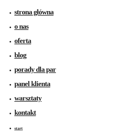
strona główna
o nas
oferta
blog
porady dla par
panel klienta
warsztaty
kontakt
start