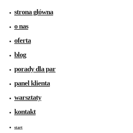
strona główna
o nas
oferta
blog
porady dla par
panel klienta
warsztaty
kontakt
start