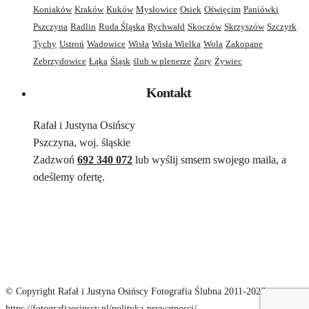
Koniaków
Kraków
Kuków
Mysłowice
Osiek
Oświęcim
Paniówki
Pszczyna
Radlin
Ruda Śląska
Rychwałd
Skoczów
Skrzyszów
Szczyrk
Tychy
Ustroń
Wadowice
Wisła
Wisła Wielka
Wola
Zakopane
Zebrzydowice
Łąka
Śląsk
ślub w plenerze
Żory
Żywiec
Kontakt
Rafał i Justyna Osińscy
Pszczyna, woj. śląskie
Zadzwoń
692 340 072
lub wyślij smsem swojego maila, a
odeślemy ofertę.
© Copyright Rafał i Justyna Osińscy Fotografia Ślubna 2011-2026;
https://fotografiaosinscy.pl/polityka-prywatnosci/