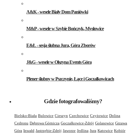
A&K - wesele Biały Dom Paniówki
M&P - wesele w Szybie Bończyk, Mysłowice
E&Ł - sesja ślubna Jura, Góra Zborów
J&G - wesele w Olszyna Events Góra
Plener ślubny w Pszczynie, Łące i Goczałkowicach
Gdzie fotografowaliśmy?
Bielsko-Biała
Bulowice
Cieszyn
Czechowice
Czyżowice
Dolina
Cedronu
Dąbrowa Górnicza
Goczałkowice-Zdrój
Golasowice
Grzawa
Góra
Inwałd
Jastrzębie-Zdrój
Jaworze
Jedlina
Jura
Katowice
Kobiór