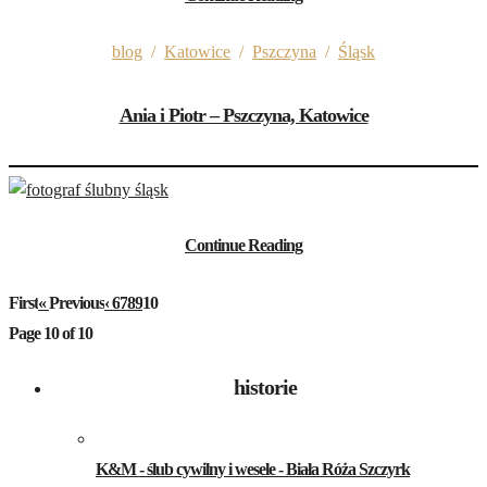
blog
/
Katowice
/
Pszczyna
/
Śląsk
Ania i Piotr – Pszczyna, Katowice
Continue Reading
First
«
Previous
‹
6
7
8
9
10
Page 10 of 10
historie
K&M - ślub cywilny i wesele - Biała Róża Szczyrk