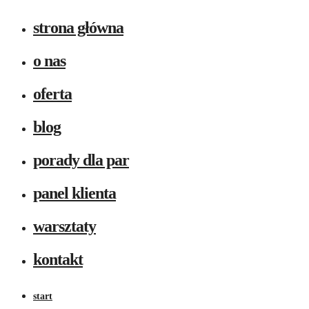
strona główna
o nas
oferta
blog
porady dla par
panel klienta
warsztaty
kontakt
start