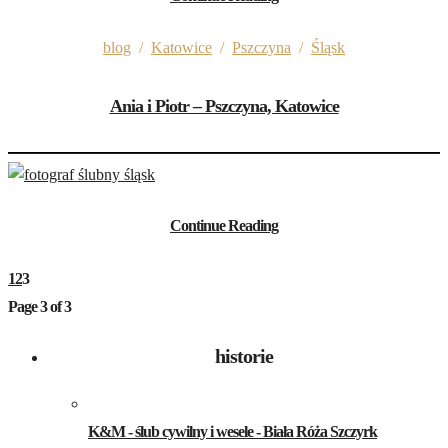
blog
/
Katowice
/
Pszczyna
/
Śląsk
Ania i Piotr – Pszczyna, Katowice
Continue Reading
1
2
3
Page 3 of 3
historie
K&M - ślub cywilny i wesele - Biała Róża Szczyrk