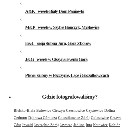
A&K - wesele Biały Dom Paniówki
M&P - wesele w Szybie Bończyk, Mysłowice
E&Ł - sesja ślubna Jura, Góra Zborów
J&G - wesele w Olszyna Events Góra
Plener ślubny w Pszczynie, Łące i Goczałkowicach
Gdzie fotografowaliśmy?
Bielsko-Biała
Bulowice
Cieszyn
Czechowice
Czyżowice
Dolina
Cedronu
Dąbrowa Górnicza
Goczałkowice-Zdrój
Golasowice
Grzawa
Góra
Inwałd
Jastrzębie-Zdrój
Jaworze
Jedlina
Jura
Katowice
Kobiór