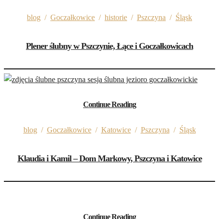
blog
/
Goczałkowice
/
historie
/
Pszczyna
/
Śląsk
Plener ślubny w Pszczynie, Łące i Goczałkowicach
Continue Reading
blog
/
Goczałkowice
/
Katowice
/
Pszczyna
/
Śląsk
Klaudia i Kamil – Dom Markowy, Pszczyna i Katowice
Continue Reading