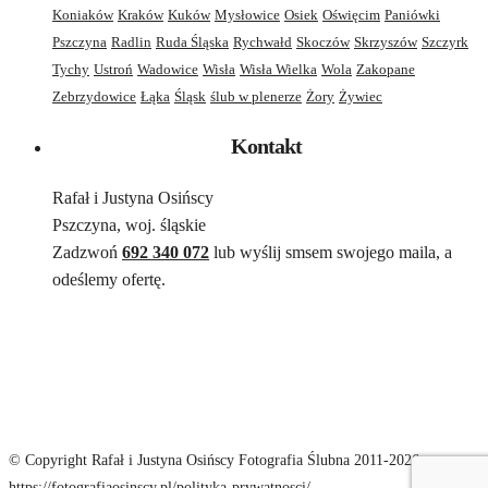
Koniaków
Kraków
Kuków
Mysłowice
Osiek
Oświęcim
Paniówki
Pszczyna
Radlin
Ruda Śląska
Rychwałd
Skoczów
Skrzyszów
Szczyrk
Tychy
Ustroń
Wadowice
Wisła
Wisła Wielka
Wola
Zakopane
Zebrzydowice
Łąka
Śląsk
ślub w plenerze
Żory
Żywiec
Kontakt
Rafał i Justyna Osińscy
Pszczyna, woj. śląskie
Zadzwoń
692 340 072
lub wyślij smsem swojego maila, a
odeślemy ofertę.
© Copyright Rafał i Justyna Osińscy Fotografia Ślubna 2011-2026;
https://fotografiaosinscy.pl/polityka-prywatnosci/