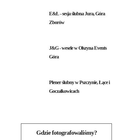
E&Ł - sesja ślubna Jura, Góra
Zborów
J&G - wesele w Olszyna Events
Góra
Plener ślubny w Pszczynie, Łące i
Goczałkowicach
Gdzie fotografowaliśmy?