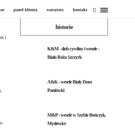
par
panel klienta
warsztaty
kontakt
historie
ta i
K&M - ślub cywilny i wesele -
Biała Róża Szczyrk
A&K - wesele Biały Dom
i.
Paniówki
M&P - wesele w Szybie Bończyk,
co
Mysłowice