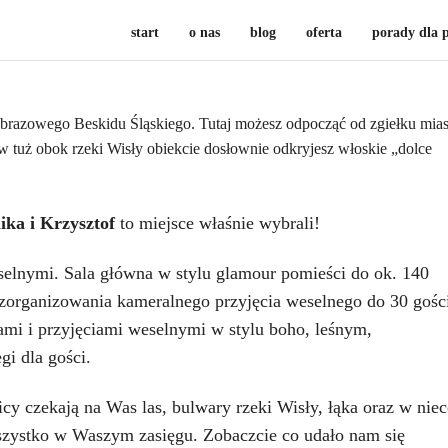
start
o nas
blog
oferta
porady dla 
jobrazowego Beskidu
Śląskiego
. Tutaj możesz odpocząć od zgiełku mias
 tuż obok rzeki Wisły obiekcie dosłownie odkryjesz włoskie „dolce
ka i Krzysztof
to miejsce właśnie wybrali!
elnymi. Sala główna w stylu glamour pomieści do ok. 140
 zorganizowania kameralnego przyjęcia weselnego do 30 gośc
ami i przyjęciami weselnymi w stylu boho, leśnym,
gi dla gości.
icy czekają na Was las, bulwary rzeki Wisły, łąka oraz w nie
 wszystko w Waszym zasięgu. Zobaczcie co udało nam się