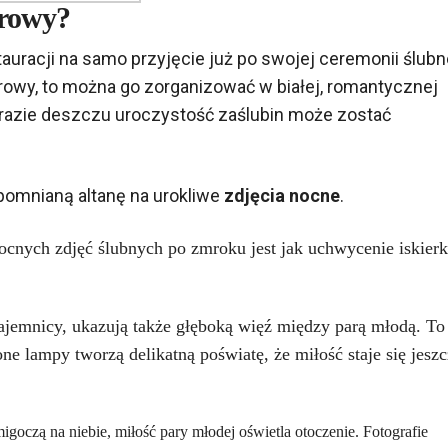
erowy?
tauracji na samo przyjęcie już po swojej ceremonii ślubn
erowy
, to można go zorganizować w
białej, romantycznej
razie deszczu uroczystość zaślubin może zostać
pomnianą altanę na urokliwe
zdjęcia nocne
.
ocnych zdjęć ślubnych po zmroku jest jak uchwycenie iskierk
ajemnicy, ukazują także głęboką więź między parą młodą. To
one lampy tworzą delikatną poświatę, że miłość staje się jesz
oczą na niebie, miłość pary młodej oświetla otoczenie. Fotografie