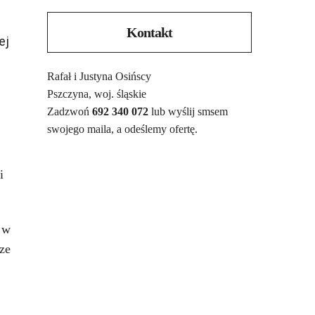
Kontakt
ej
Rafał i Justyna Osińscy
Pszczyna, woj. śląskie
Zadzwoń
692 340 072
lub wyślij smsem
swojego maila, a odeślemy ofertę.
i
 w
cze