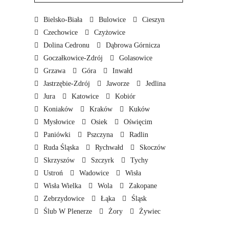
Bielsko-Biała
Bulowice
Cieszyn
Czechowice
Czyżowice
Dolina Cedronu
Dąbrowa Górnicza
Goczałkowice-Zdrój
Golasowice
Grzawa
Góra
Inwałd
Jastrzębie-Zdrój
Jaworze
Jedlina
Jura
Katowice
Kobiór
Koniaków
Kraków
Kuków
Mysłowice
Osiek
Oświęcim
Paniówki
Pszczyna
Radlin
Ruda Śląska
Rychwałd
Skoczów
Skrzyszów
Szczyrk
Tychy
Ustroń
Wadowice
Wisła
Wisła Wielka
Wola
Zakopane
Zebrzydowice
Łąka
Śląsk
Ślub W Plenerze
Żory
Żywiec