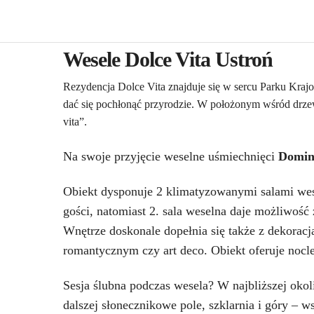
Wesele Dolce Vita Ustroń
Rezydencja Dolce Vita znajduje się w sercu Parku Kra
dać się pochłonąć przyrodzie. W położonym wśród drzew
vita”.
Na swoje przyjęcie weselne uśmiechnięci
Domini
Obiekt dysponuje 2 klimatyzowanymi salami wes
gości, natomiast 2. sala weselna daje możliwość
Wnętrze doskonale dopełnia się także z dekoracj
romantycznym czy art deco. Obiekt oferuje nocle
Sesja ślubna podczas wesela? W najbliższej okol
dalszej słonecznikowe pole, szklarnia i góry –