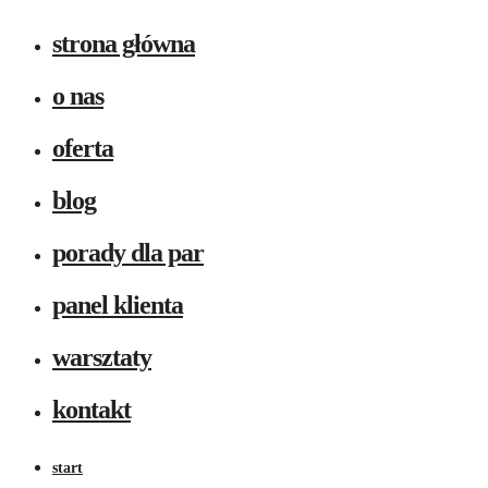
strona główna
o nas
oferta
blog
porady dla par
panel klienta
warsztaty
kontakt
start