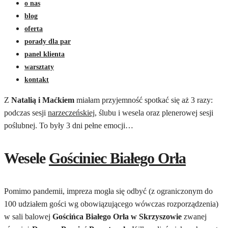
o nas
blog
oferta
porady dla par
panel klienta
warsztaty
kontakt
Z
Natalią i Maćkiem
miałam przyjemność spotkać się aż 3 razy:
podczas sesji
narzeczeńskiej
, ślubu i wesela oraz plenerowej sesji
poślubnej. To były 3 dni pełne emocji…
Wesele
Gościniec Białego Orła
Pomimo pandemii, impreza mogła się odbyć (z ograniczonym do
100 udziałem gości wg obowiązującego wówczas rozporządzenia)
w sali balowej
Gościńca Białego Orła w Skrzyszowie
zwanej