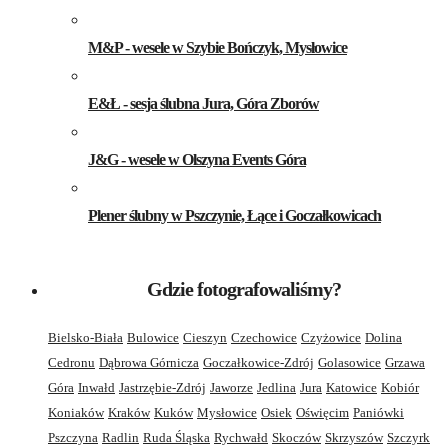
M&P - wesele w Szybie Bończyk, Mysłowice
E&Ł - sesja ślubna Jura, Góra Zborów
J&G - wesele w Olszyna Events Góra
Plener ślubny w Pszczynie, Łące i Goczałkowicach
Gdzie fotografowaliśmy?
Bielsko-Biała
Bulowice
Cieszyn
Czechowice
Czyżowice
Dolina
Cedronu
Dąbrowa Górnicza
Goczałkowice-Zdrój
Golasowice
Grzawa
Góra
Inwałd
Jastrzębie-Zdrój
Jaworze
Jedlina
Jura
Katowice
Kobiór
Koniaków
Kraków
Kuków
Mysłowice
Osiek
Oświęcim
Paniówki
Pszczyna
Radlin
Ruda Śląska
Rychwałd
Skoczów
Skrzyszów
Szczyrk