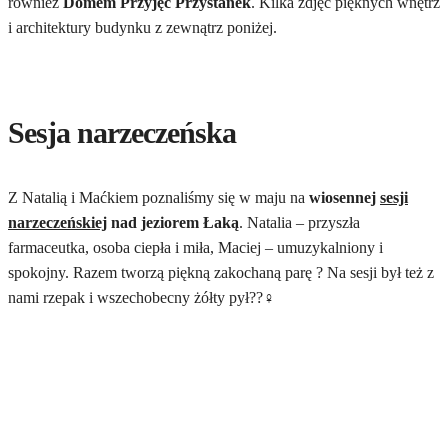
również
Domem Przyjęć Przystanek
. Kilka zdjęć pięknych wnętrz
i architektury budynku z zewnątrz poniżej.
Sesja narzeczeńska
Z Natalią i Maćkiem poznaliśmy się w maju na
wiosennej
sesji
narzeczeńskiej
nad jeziorem Łaką
. Natalia – przyszła
farmaceutka, osoba ciepła i miła, Maciej – umuzykalniony i
spokojny. Razem tworzą piękną zakochaną parę ? Na sesji był też z
nami rzepak i wszechobecny żółty pył??‍♀️