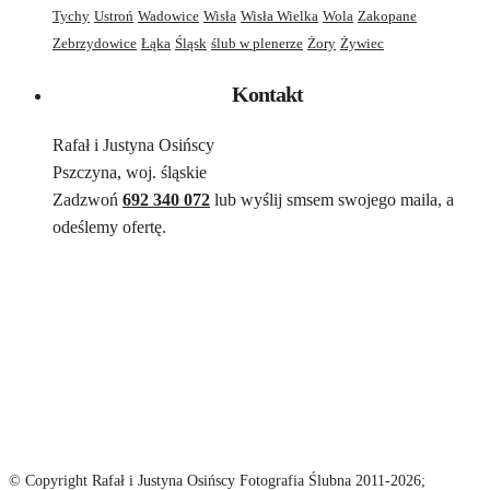
Tychy
Ustroń
Wadowice
Wisła
Wisła Wielka
Wola
Zakopane
Zebrzydowice
Łąka
Śląsk
ślub w plenerze
Żory
Żywiec
Kontakt
Rafał i Justyna Osińscy
Pszczyna, woj. śląskie
Zadzwoń
692 340 072
lub wyślij smsem swojego maila, a
odeślemy ofertę.
© Copyright Rafał i Justyna Osińscy Fotografia Ślubna 2011-2026;